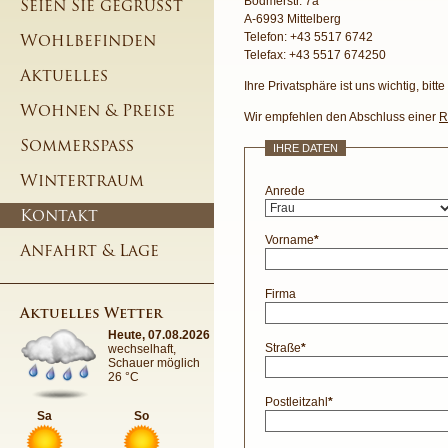
Bödmerstr. 7a
Seien Sie gegrüßt
A-6993 Mittelberg
Wohlbefinden
Telefon: +43 5517 6742
Telefax: +43 5517 674250
Aktuelles
Ihre Privatsphäre ist uns wichtig, bit
Wohnen & Preise
Wir empfehlen den Abschluss einer
R
Sommerspass
IHRE DATEN
Wintertraum
Anrede
Kontakt
Vorname
*
Anfahrt & Lage
Firma
Aktuelles Wetter
Heute, 07.08.2026
Straße
*
wechselhaft,
Schauer möglich
26 °C
Postleitzahl
*
Sa
So