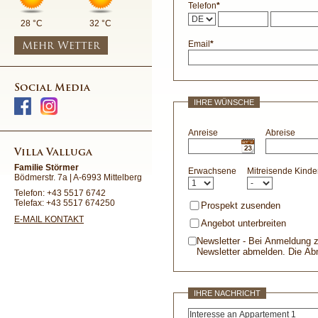
Telefon
*
28 °C
32 °C
Email
*
Mehr Wetter
Social Media
IHRE WÜNSCHE
Anreise
Abreise
Villa Valluga
Familie Störmer
Erwachsene
Mitreisende Kinde
Bödmerstr. 7a | A-6993 Mittelberg
Telefon: +43 5517 6742
Telefax: +43 5517 674250
Prospekt zusenden
E-MAIL KONTAKT
Angebot unterbreiten
Newsletter - Bei Anmeldung z
Newsletter abmelden. Die Abm
IHRE NACHRICHT