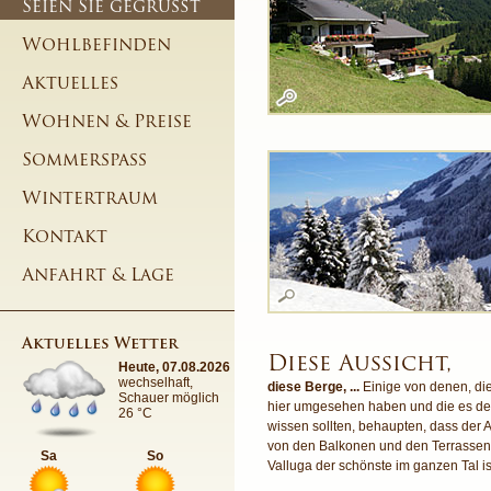
Seien Sie gegrüßt
Wohlbefinden
Aktuelles
Wohnen & Preise
Sommerspass
Wintertraum
Kontakt
Anfahrt & Lage
Aktuelles Wetter
Diese Aussicht,
Heute, 07.08.2026
wechselhaft,
diese Berge, ...
Einige von denen, die
Schauer möglich
hier umgesehen haben und die es de
26 °C
wissen sollten, behaupten, dass der 
von den Balkonen und den Terrassen 
Sa
So
Valluga der schönste im ganzen Tal is